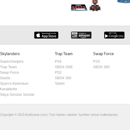
Skylanders
Trap Team
Swap Force
Superchargers
PS4
PS3
Trap Team
XBOX ONE
XBOX 360
Swap Force
PS3
Giants
XBOX 360
Spyro's Adventure
Tablet
Karakterler
Sıkça Sorulan Sorular
Copyright © 2015 AralGame.com | Tüm hakları saklıdır. İçerikler izinsiz kullanılamaz.